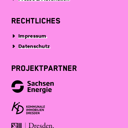
RECHTLICHES
Impressum
Datenschutz
PROJEKTPARTNER
S
a
c
K
h