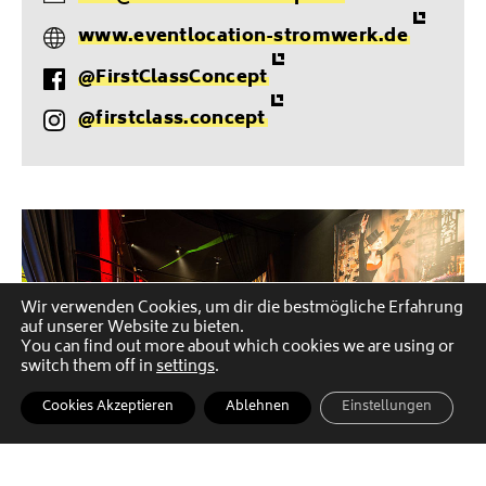
M
l
www.eventlocation-stromwerk.de
a
W
e
i
@FirstClassConcept
e
f
F
l
b
o
@firstclass.concept
a
I
s
n
c
n
i
E
e
s
t
i
b
t
e
n
o
a
s
o
g
k
r
Wir verwenden Cookies, um dir die bestmögliche Erfahrung
auf unserer Website zu bieten.
a
You can find out more about which cookies we are using or
m
switch them off in
settings
.
Cookies Akzeptieren
Ablehnen
Einstellungen