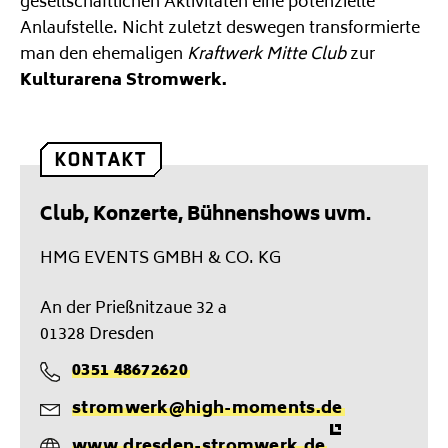
gesellschaftlichen Aktivitäten eine potenzielle
Anlaufstelle. Nicht zuletzt deswegen transformierte
man den ehemaligen
Kraftwerk Mitte Club
zur
Kulturarena Stromwerk.
KONTAKT
Club, Konzerte, Bühnenshows uvm.
HMG EVENTS GMBH & CO. KG
An der Prießnitzaue 32 a
01328 Dresden
0351 48672620
T
stromwerk@high-moments.de
e
M
l
www.dresden-stromwerk.de