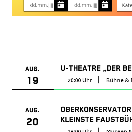
VERANSTALTUNGEN
AB
U-THEATRE „DER B
06.08.2026
AUG.
19
20:00 Uhr
Bühne & 
OBERKONSERVATOR L
AUG.
KLEINSTE FAUSTBÜ
20