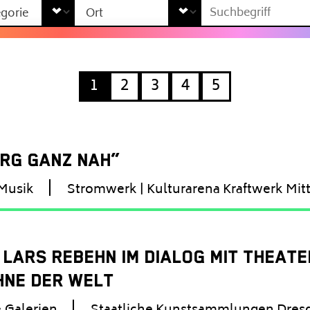
1
2
3
4
5
ERG GANZ NAH“
Musik
Stromwerk | Kulturarena Kraftwerk Mit
ARS REBEHN IM DIALOG MIT THEATER
HNE DER WELT