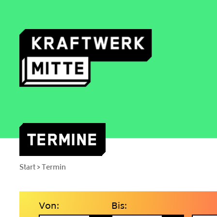
TERMINE
Skip
to
Start
Termin
>
content
Von:
Bis: