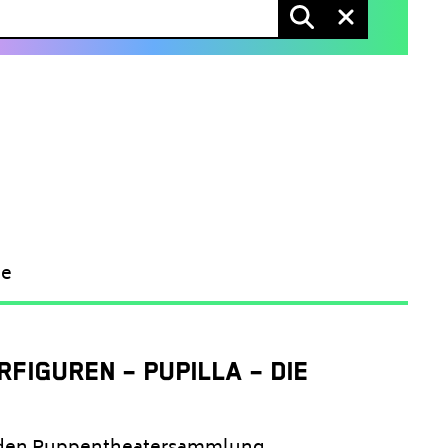
suchen
Eingaben lös
te
FIGUREN – PUPILLA – DIE