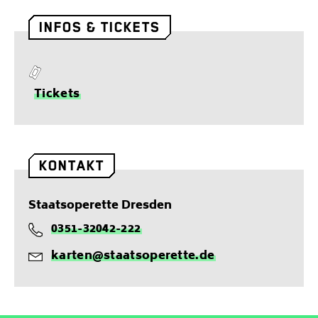
INFOS & TICKETS
T
Tickets
i
c
k
e
KONTAKT
t
s
Staatsoperette Dresden
0351-32042-222
T
karten@staatsoperette.de
e
E
l
-
e
M
f