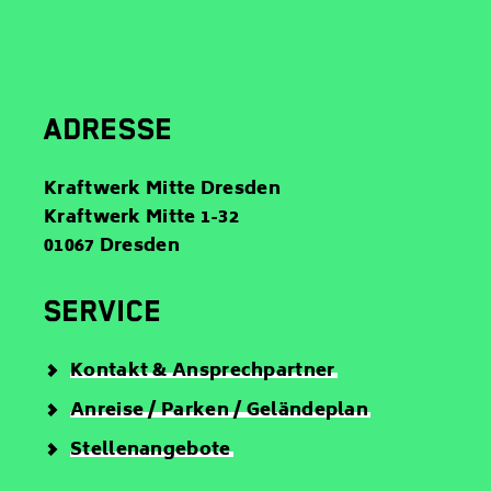
a
o
i
n
l
ADRESSE
Kraftwerk Mitte Dresden
Kraftwerk Mitte 1-32
01067 Dresden
SERVICE
Kontakt & Ansprechpartner
Anreise / Parken / Geländeplan
Stellenangebote