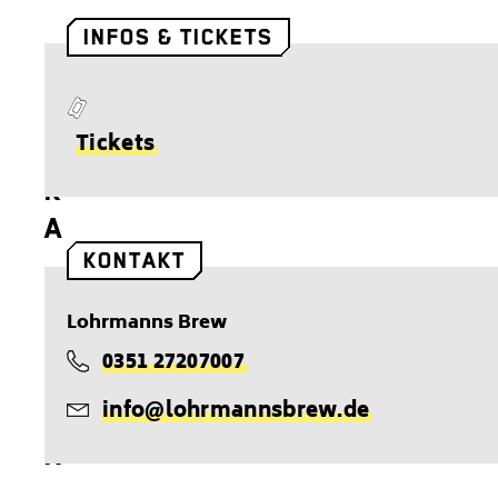
B
INFOS & TICKETS
I
E
T
Tickets
R
i
K
c
A
k
KONTAKT
N
e
t
N
Lohrmanns Brew
s
M
0351 27207007
T
E
info@lohrmannsbrew.de
e
H
E
l
R
-
e
,