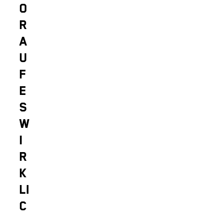
O
R
A
U
F
E
S
W
I
R
K
LI
C