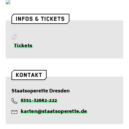
INFOS & TICKETS
T
Tickets
i
c
k
e
KONTAKT
t
s
Staatsoperette Dresden
0351-32042-222
T
karten@staatsoperette.de
e
E
l
-
e