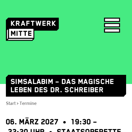
SIMSALABIM – DAS MAGISCHE
Skip
LEBEN DES DR. SCHREIBER
to
content
Start
Termine
>
06. MÄRZ 2027 • 19:30 –
22:20 UHR • STAATSOPERETTE