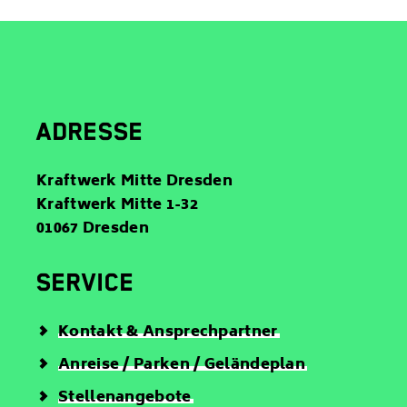
M
f
a
o
i
n
l
ADRESSE
Kraftwerk Mitte Dresden
Kraftwerk Mitte 1-32
01067 Dresden
SERVICE
Kontakt & Ansprechpartner
Anreise / Parken / Geländeplan
Stellenangebote