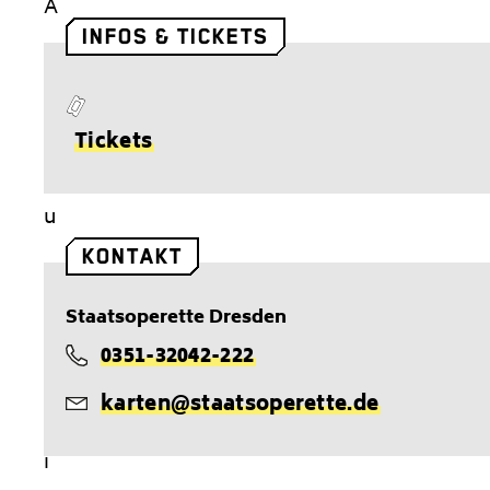
A
INFOS & TICKETS
l
l
e
T
Tickets
s
i
n
c
u
k
r
KONTAKT
e
I
t
Staatsoperette Dresden
l
s
0351-32042-222
l
T
u
karten@staatsoperette.de
e
E
s
l
-
i
e